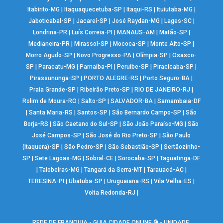
Itabirito-MG
|
Itaquaquecetuba-SP
|
Itaqui-RS
|
Ituiutaba-MG
|
Jaboticabal-SP
|
Jacareí-SP
|
José Raydan-MG
|
Lages-SC
|
Londrina-PR
|
Luís Correia-PI
|
MANAUS-AM
|
Matão-SP
|
Medianeira-PR
|
Mirassol-SP
|
Mococa-SP
|
Monte Alto-SP
|
Morro Agudo-SP
|
Novo Progresso-PA
|
Olímpia-SP
|
Osasco-
SP
|
Paracatu-MG
|
Parnaíba-PI
|
Peruíbe-SP
|
Piracicaba-SP
|
Pirassununga-SP
|
PORTO ALEGRE-RS
|
Porto Seguro-BA
|
Praia Grande-SP
|
Ribeirão Preto-SP
|
RIO DE JANEIRO-RJ
|
Rolim de Moura-RO
|
Salto-SP
|
SALVADOR-BA
|
Samambaia-DF
|
Santa Maria-RS
|
Santos-SP
|
São Bernardo Campo-SP
|
São
Borja-RS
|
São Caetano do Sul-SP
|
São João Paraíso-MG
|
São
José Campos-SP
|
São José do Rio Preto-SP
|
São Paulo
(Itaquera)-SP
|
São Pedro-SP
|
São Sebastião-SP
|
Sertãozinho-
SP
|
Sete Lagoas-MG
|
Sobral-CE
|
Sorocaba-SP
|
Taguatinga-DF
|
Taiobeiras-MG
|
Tangará da Serra-MT
|
Tarauacá-AC
|
TERESINA-PI
|
Ubatuba-SP
|
Uruguaiana-RS
|
Vila Velha-ES
|
Volta Redonda-RJ
|
REDE DE FRANQUIA - GUIA CIDADE ONLINE ® - UNIDADE: