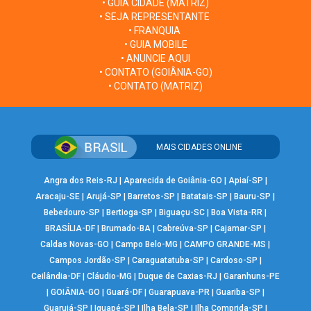
• GUIA CIDADE (MATRIZ)
• SEJA REPRESENTANTE
• FRANQUIA
• GUIA MOBILE
• ANUNCIE AQUI
• CONTATO (GOIÂNIA-GO)
• CONTATO (MATRIZ)
MAIS CIDADES ONLINE
Angra dos Reis-RJ
|
Aparecida de Goiânia-GO
|
Apiaí-SP
|
Aracaju-SE
|
Arujá-SP
|
Barretos-SP
|
Batatais-SP
|
Bauru-SP
|
Bebedouro-SP
|
Bertioga-SP
|
Biguaçu-SC
|
Boa Vista-RR
|
BRASÍLIA-DF
|
Brumado-BA
|
Cabreúva-SP
|
Cajamar-SP
|
Caldas Novas-GO
|
Campo Belo-MG
|
CAMPO GRANDE-MS
|
Campos Jordão-SP
|
Caraguatatuba-SP
|
Cardoso-SP
|
Ceilândia-DF
|
Cláudio-MG
|
Duque de Caxias-RJ
|
Garanhuns-PE
|
GOIÂNIA-GO
|
Guará-DF
|
Guarapuava-PR
|
Guariba-SP
|
Guarujá-SP
|
Iguapé-SP
|
Ilha Bela-SP
|
Ilha Comprida-SP
|