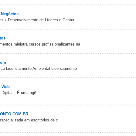
e Negócios
a: • Desenvolvimento de Líderes e Gestor
tos
mentos ministra cursos profissionalizantes na
com
tico Licenciamento Ambiental Licenciamento
a Web
 Digital – É uma agê
ONTO.COM.BR
pecializada em escritórios de c