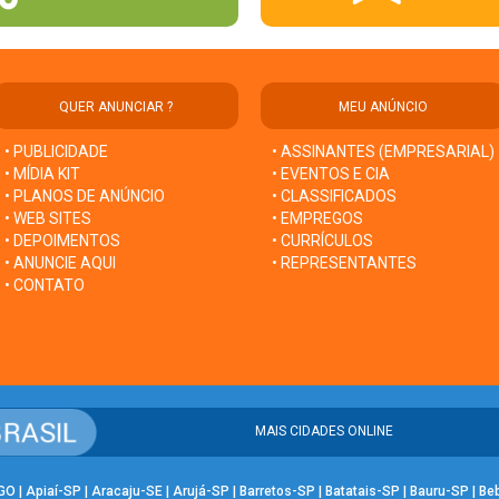
QUER ANUNCIAR ?
MEU ANÚNCIO
• PUBLICIDADE
• ASSINANTES (EMPRESARIAL)
• MÍDIA KIT
• EVENTOS E CIA
• PLANOS DE ANÚNCIO
• CLASSIFICADOS
• WEB SITES
• EMPREGOS
• DEPOIMENTOS
• CURRÍCULOS
• ANUNCIE AQUI
• REPRESENTANTES
• CONTATO
MAIS CIDADES ONLINE
-GO
|
Apiaí-SP
|
Aracaju-SE
|
Arujá-SP
|
Barretos-SP
|
Batatais-SP
|
Bauru-SP
|
Be