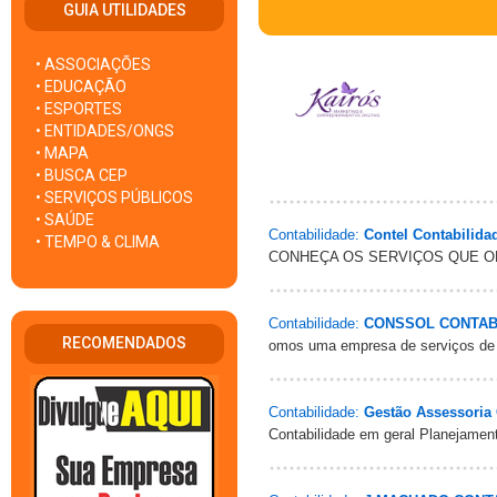
GUIA UTILIDADES
• ASSOCIAÇÕES
• EDUCAÇÃO
• ESPORTES
• ENTIDADES/ONGS
• MAPA
• BUSCA CEP
• SERVIÇOS PÚBLICOS
• SAÚDE
Contabilidade:
Contel Contabilida
• TEMPO & CLIMA
CONHEÇA OS SERVIÇOS QUE OFERE
Contabilidade:
CONSSOL CONTAB
RECOMENDADOS
omos uma empresa de serviços de co
Contabilidade:
Gestão Assessoria 
Contabilidade em geral Planejamento 