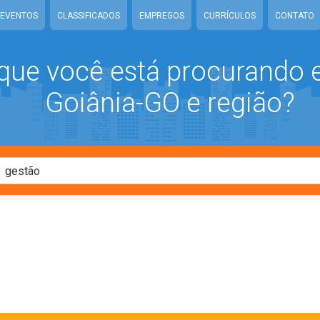
EVENTOS
CLASSIFICADOS
EMPREGOS
CURRÍCULOS
CONTATO
que você está procurando
Goiânia-GO e região?