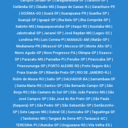
Campos Jordão-SP
|
Caraguatatuba-SP
|
Cardoso-SP
|
Ceilândia-DF
|
Cláudio-MG
|
Duque de Caxias-RJ
|
Garanhuns-PE
|
GOIÂNIA-GO
|
Guará-DF
|
Guarapuava-PR
|
Guariba-SP
|
Guarujá-SP
|
Iguapé-SP
|
Ilha Bela-SP
|
Ilha Comprida-SP
|
Itabirito-MG
|
Itaquaquecetuba-SP
|
Itaqui-RS
|
Ituiutaba-MG
|
Jaboticabal-SP
|
Jacareí-SP
|
José Raydan-MG
|
Lages-SC
|
Londrina-PR
|
Luís Correia-PI
|
MANAUS-AM
|
Matão-SP
|
Medianeira-PR
|
Mirassol-SP
|
Mococa-SP
|
Monte Alto-SP
|
Morro Agudo-SP
|
Novo Progresso-PA
|
Olímpia-SP
|
Osasco-
SP
|
Paracatu-MG
|
Parnaíba-PI
|
Peruíbe-SP
|
Piracicaba-SP
|
Pirassununga-SP
|
PORTO ALEGRE-RS
|
Porto Seguro-BA
|
Praia Grande-SP
|
Ribeirão Preto-SP
|
RIO DE JANEIRO-RJ
|
Rolim de Moura-RO
|
Salto-SP
|
SALVADOR-BA
|
Samambaia-DF
|
Santa Maria-RS
|
Santos-SP
|
São Bernardo Campo-SP
|
São
Borja-RS
|
São Caetano do Sul-SP
|
São João Paraíso-MG
|
São
José Campos-SP
|
São José do Rio Preto-SP
|
São Paulo
(Itaquera)-SP
|
São Pedro-SP
|
São Sebastião-SP
|
Sertãozinho-
SP
|
Sete Lagoas-MG
|
Sobral-CE
|
Sorocaba-SP
|
Taguatinga-DF
|
Taiobeiras-MG
|
Tangará da Serra-MT
|
Tarauacá-AC
|
TERESINA-PI
|
Ubatuba-SP
|
Uruguaiana-RS
|
Vila Velha-ES
|