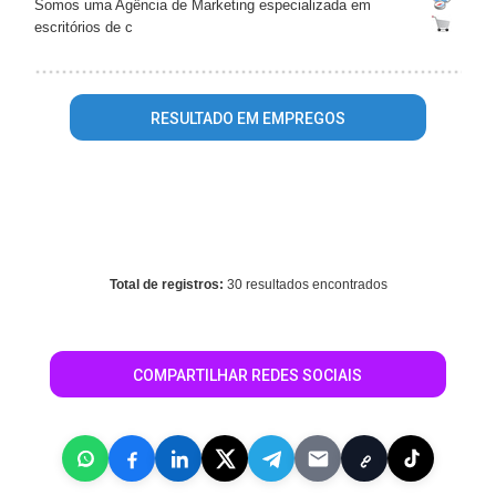
Somos uma Agência de Marketing especializada em
escritórios de c
RESULTADO EM EMPREGOS
Warning
: mysql_fetch_array() expects parameter 1 to be
resource, array given in
/home/guiagoianiaonline/www/conteudo_resultado_busca.php
on line
569
Total de registros:
30 resultados encontrados
COMPARTILHAR REDES SOCIAIS