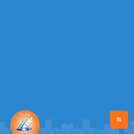
Warning
: Illegal string offset 'EMAIL_AUTOR' in
/home/guiagoianiaonline/www/class-mb/Seguranca.Class.php
on
line
37
Warning
: Illegal string offset 'DATA_CADASTRO' in
/home/guiagoianiaonline/www/class-mb/Seguranca.Class.php
on
line
37
Warning
: Illegal string offset 'DESTAQUE' in
/home/guiagoianiaonline/www/class-mb/Seguranca.Class.php
on
line
37
Warning
: Illegal string offset 'STATUS' in
/home/guiagoianiaonline/www/class-mb/Seguranca.Class.php
on
line
37