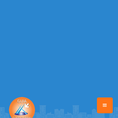
Warning
: Illegal string offset 'EMAIL_AUTOR' in
/home/guiagoianiaonline/www/class-mb/Seguranca.Class.php
on
line
37
Warning
: Illegal string offset 'DATA_CADASTRO' in
/home/guiagoianiaonline/www/class-mb/Seguranca.Class.php
on
line
37
Warning
: Illegal string offset 'DESTAQUE' in
/home/guiagoianiaonline/www/class-mb/Seguranca.Class.php
on
line
37
Warning
: Illegal string offset 'STATUS' in
/home/guiagoianiaonline/www/class-mb/Seguranca.Class.php
on
line
37