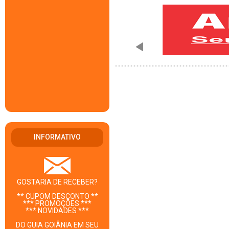
INFORMATIVO
GOSTARIA DE RECEBER?
** CUPOM DESCONTO **
*** PROMOÇÕES ***
*** NOVIDADES ***
DO GUIA GOIÂNIA EM SEU