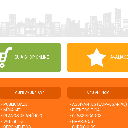
GUIA SHOP ONLINE
AVALIAÇ
QUER ANUNCIAR ?
MEU ANÚNCIO
• PUBLICIDADE
• ASSINANTES (EMPRESARIAL)
• MÍDIA KIT
• EVENTOS E CIA
• PLANOS DE ANÚNCIO
• CLASSIFICADOS
• WEB SITES
• EMPREGOS
• DEPOIMENTOS
• CURRÍCULOS