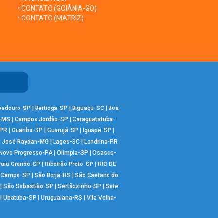
• CONTATO (GOIÂNIA-GO)
• CONTATO (MATRIZ)
bedouro-SP
|
Bertioga-SP
|
Biguaçu-SC
|
Boa
-MS
|
Campos Jordão-SP
|
Caraguatatuba-
-PR
|
Guariba-SP
|
Guarujá-SP
|
Iguapé-SP
|
|
José Raydan-MG
|
Lages-SC
|
Londrina-PR
Novo Progresso-PA
|
Olímpia-SP
|
Osasco-
raia Grande-SP
|
Ribeirão Preto-SP
|
RIO DE
o Campo-SP
|
São Borja-RS
|
São Caetano do
|
São Sebastião-SP
|
Sertãozinho-SP
|
Sete
|
Ubatuba-SP
|
Uruguaiana-RS
|
Vila Velha-