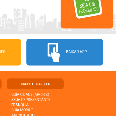
ÕES
BAIXAR APP
GRUPO E FRANQUIA
• GUIA CIDADE (MATRIZ)
• SEJA REPRESENTANTE
• FRANQUIA
• GUIA MOBILE
• ANUNCIE AQUI