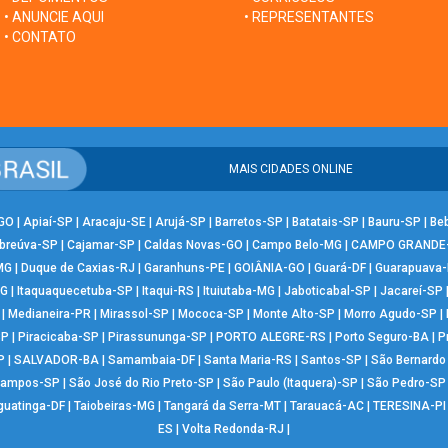
• ANUNCIE AQUI
• REPRESENTANTES
• CONTATO
MAIS CIDADES ONLINE
-GO
|
Apiaí-SP
|
Aracaju-SE
|
Arujá-SP
|
Barretos-SP
|
Batatais-SP
|
Bauru-SP
|
Be
breúva-SP
|
Cajamar-SP
|
Caldas Novas-GO
|
Campo Belo-MG
|
CAMPO GRANDE
MG
|
Duque de Caxias-RJ
|
Garanhuns-PE
|
GOIÂNIA-GO
|
Guará-DF
|
Guarapuava
MG
|
Itaquaquecetuba-SP
|
Itaqui-RS
|
Ituiutaba-MG
|
Jaboticabal-SP
|
Jacareí-SP
|
Medianeira-PR
|
Mirassol-SP
|
Mococa-SP
|
Monte Alto-SP
|
Morro Agudo-SP
|
SP
|
Piracicaba-SP
|
Pirassununga-SP
|
PORTO ALEGRE-RS
|
Porto Seguro-BA
|
P
P
|
SALVADOR-BA
|
Samambaia-DF
|
Santa Maria-RS
|
Santos-SP
|
São Bernard
Campos-SP
|
São José do Rio Preto-SP
|
São Paulo (Itaquera)-SP
|
São Pedro-SP
guatinga-DF
|
Taiobeiras-MG
|
Tangará da Serra-MT
|
Tarauacá-AC
|
TERESINA-PI
ES
|
Volta Redonda-RJ
|