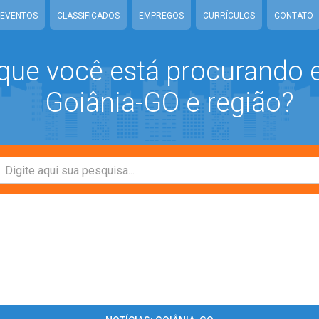
EVENTOS
CLASSIFICADOS
EMPREGOS
CURRÍCULOS
CONTATO
que você está procurando
Goiânia-GO e região?