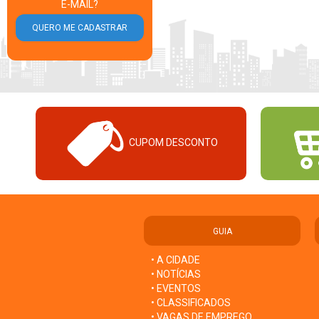
E-MAIL?
CUPOM DESCONTO
GUIA
• A CIDADE
• NOTÍCIAS
• EVENTOS
• CLASSIFICADOS
• VAGAS DE EMPREGO