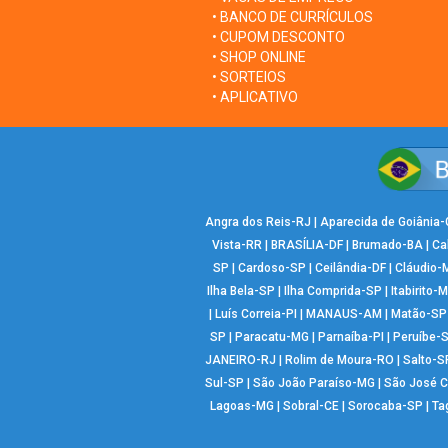
• BANCO DE CURRÍCULOS
• CUPOM DESCONTO
• SHOP ONLINE
• SORTEIOS
• APLICATIVO
Angra dos Reis-RJ
|
Aparecida de Goiânia
Vista-RR
|
BRASÍLIA-DF
|
Brumado-BA
|
Ca
SP
|
Cardoso-SP
|
Ceilândia-DF
|
Cláudio-
Ilha Bela-SP
|
Ilha Comprida-SP
|
Itabirito-
|
Luís Correia-PI
|
MANAUS-AM
|
Matão-SP
SP
|
Paracatu-MG
|
Parnaíba-PI
|
Peruíbe-
JANEIRO-RJ
|
Rolim de Moura-RO
|
Salto-S
Sul-SP
|
São João Paraíso-MG
|
São José 
Lagoas-MG
|
Sobral-CE
|
Sorocaba-SP
|
Ta