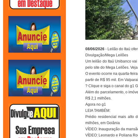
08/06/2026
- Leilão do Itaú of
Divulgação/Mega Leilões
Um leilão do Itaú Unibanco vai 
pelo site do Mega Leilões. Veja
O evento ocorre na quarta-feir
partir de R$ 95 mil. Em Valpar
? Clique e siga o canal do g1
Além do parcelamento, o imóvel
R$ 2,1 milhões.
Agora no g1
LEIA TAMBÉM:
Prédio residencial mais alto
milhões, em Goiânia
VÍDEO: Inauguração da mansão 
VÍDEO: Leonardo e Poliana R