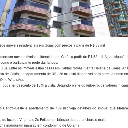
erece imóveis residenciais em Goiás com preços a partir de R$ 58 mil
oferecer nove imóveis residenciais em Goiás a partir de R$ 58 mil. A participação n
 como o participante pode dar lances.
a (10). Entre os imóveis estão casas em Caldas Novas, Santa Helena de Goiás, Aná
aíso de Goiás, um apartamento de R$ 128 mil está disponível para parcelamento e
 GO no WhatsApp
 pode ter desconto de 10% à vista. Segundo o site do leiloeiro, os valores iniciai
 do Centro-Oeste e apartamento de 482 m²: veja detalhes do imóvel que Maia
de luxo de Virginia e Zé Felipe tem bênção de padre, choro e mais
ocha inauguram mansão em condomínio de Goiânia