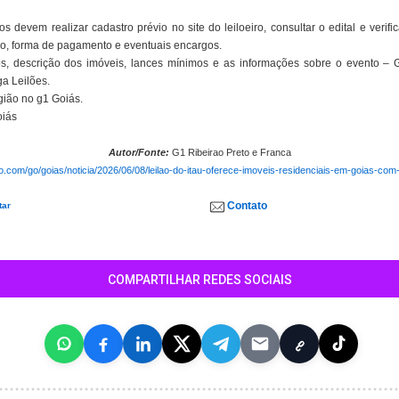
s devem realizar cadastro prévio no site do leiloeiro, consultar o edital e verif
o, forma de pagamento e eventuais encargos.
s, descrição dos imóveis, lances mínimos e as informações sobre o evento – 
ga Leilões.
gião no g1 Goiás.
oiás
Autor/Fonte:
G1 Ribeirao Preto e Franca
bo.com/go/goias/noticia/2026/06/08/leilao-do-itau-oferece-imoveis-residenciais-em-goias-com-
Contato
tar
COMPARTILHAR REDES SOCIAIS