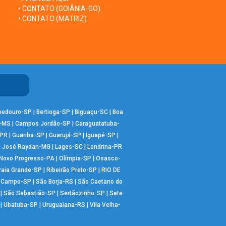
• CONTATO (GOIÂNIA-GO)
• CONTATO (MATRIZ)
bedouro-SP
|
Bertioga-SP
|
Biguaçu-SC
|
Boa
-MS
|
Campos Jordão-SP
|
Caraguatatuba-
-PR
|
Guariba-SP
|
Guarujá-SP
|
Iguapé-SP
|
|
José Raydan-MG
|
Lages-SC
|
Londrina-PR
Novo Progresso-PA
|
Olímpia-SP
|
Osasco-
raia Grande-SP
|
Ribeirão Preto-SP
|
RIO DE
o Campo-SP
|
São Borja-RS
|
São Caetano do
|
São Sebastião-SP
|
Sertãozinho-SP
|
Sete
|
Ubatuba-SP
|
Uruguaiana-RS
|
Vila Velha-