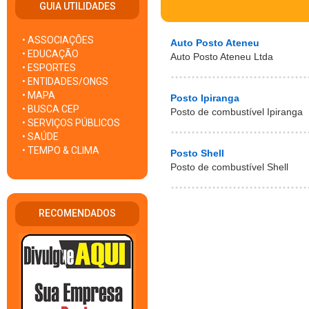
GUIA UTILIDADES
• ASSOCIAÇÕES
Auto Posto Ateneu
• EDUCAÇÃO
Auto Posto Ateneu Ltda
• ESPORTES
• ENTIDADES/ONGS
• MAPA
Posto Ipiranga
• BUSCA CEP
Posto de combustível Ipiranga
• SERVIÇOS PÚBLICOS
• SAÚDE
• TEMPO & CLIMA
Posto Shell
Posto de combustível Shell
RECOMENDADOS