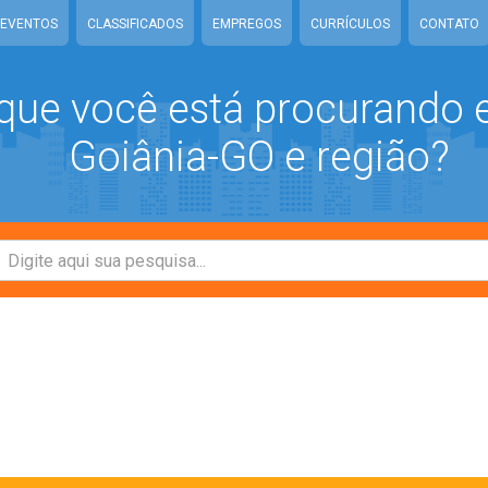
EVENTOS
CLASSIFICADOS
EMPREGOS
CURRÍCULOS
CONTATO
que você está procurando
Goiânia-GO e região?