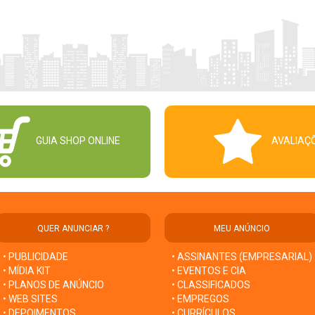
GUIA SHOP ONLINE
AVALIAÇ
QUER ANUNCIAR ?
MEU ANÚNCIO
• PUBLICIDADE
• ASSINANTES (EMPRESARIAL)
• MÍDIA KIT
• EVENTOS E CIA
• PLANOS DE ANÚNCIO
• CLASSIFICADOS
• WEB SITES
• EMPREGOS
• DEPOIMENTOS
• CURRÍCULOS