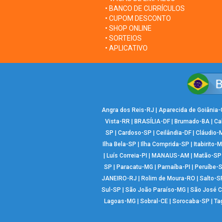
• BANCO DE CURRÍCULOS
• CUPOM DESCONTO
• SHOP ONLINE
• SORTEIOS
• APLICATIVO
Angra dos Reis-RJ
|
Aparecida de Goiânia
Vista-RR
|
BRASÍLIA-DF
|
Brumado-BA
|
Ca
SP
|
Cardoso-SP
|
Ceilândia-DF
|
Cláudio-
Ilha Bela-SP
|
Ilha Comprida-SP
|
Itabirito-
|
Luís Correia-PI
|
MANAUS-AM
|
Matão-SP
SP
|
Paracatu-MG
|
Parnaíba-PI
|
Peruíbe-
JANEIRO-RJ
|
Rolim de Moura-RO
|
Salto-S
Sul-SP
|
São João Paraíso-MG
|
São José 
Lagoas-MG
|
Sobral-CE
|
Sorocaba-SP
|
Ta