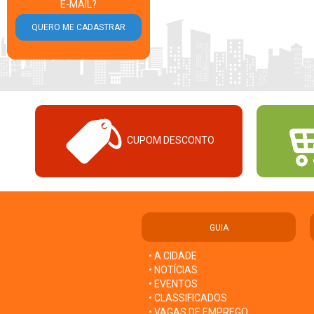
E-MAIL?
CUPOM DESCONTO
GUIA
• A CIDADE
• NOTÍCIAS
• EVENTOS
• CLASSIFICADOS
• VAGAS DE EMPREGO