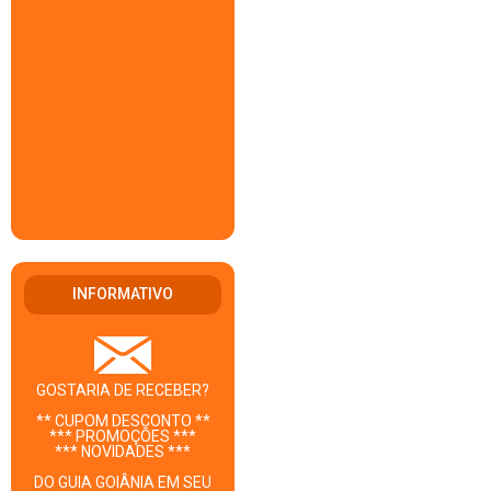
INFORMATIVO
GOSTARIA DE RECEBER?
** CUPOM DESCONTO **
*** PROMOÇÕES ***
*** NOVIDADES ***
DO GUIA GOIÂNIA EM SEU