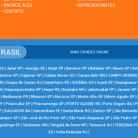
• ANUNCIE AQUI
• REPRESENTANTES
• CONTATO
MAIS CIDADES ONLINE
-GO
|
Apiaí-SP
|
Aracaju-SE
|
Arujá-SP
|
Barretos-SP
|
Batatais-SP
|
Bauru-SP
|
Be
breúva-SP
|
Cajamar-SP
|
Caldas Novas-GO
|
Campo Belo-MG
|
CAMPO GRANDE
MG
|
Duque de Caxias-RJ
|
Garanhuns-PE
|
GOIÂNIA-GO
|
Guará-DF
|
Guarapuava
MG
|
Itaquaquecetuba-SP
|
Itaqui-RS
|
Ituiutaba-MG
|
Jaboticabal-SP
|
Jacareí-SP
|
Medianeira-PR
|
Mirassol-SP
|
Mococa-SP
|
Monte Alto-SP
|
Morro Agudo-SP
|
SP
|
Piracicaba-SP
|
Pirassununga-SP
|
PORTO ALEGRE-RS
|
Porto Seguro-BA
|
P
P
|
SALVADOR-BA
|
Samambaia-DF
|
Santa Maria-RS
|
Santos-SP
|
São Bernard
Campos-SP
|
São José do Rio Preto-SP
|
São Paulo (Itaquera)-SP
|
São Pedro-SP
guatinga-DF
|
Taiobeiras-MG
|
Tangará da Serra-MT
|
Tarauacá-AC
|
TERESINA-PI
ES
|
Volta Redonda-RJ
|