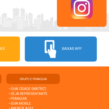
ÕES
BAIXAR APP
GRUPO E FRANQUIA
• GUIA CIDADE (MATRIZ)
• SEJA REPRESENTANTE
• FRANQUIA
• GUIA MOBILE
• ANUNCIE AQUI