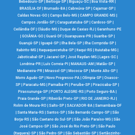
Bebedouro-SP
|
Bertioga-SP
|
Biguaçu-SC
|
Boa Vista-RR
|
BRASÍLIA-DF
|
Brumado-BA
|
Cabreúva-SP
|
Cajamar-SP
|
Caldas Novas-GO
|
Campo Belo-MG
|
CAMPO GRANDE-MS
|
Campos Jordão-SP
|
Caraguatatuba-SP
|
Cardoso-SP
|
Ceilândia-DF
|
Cláudio-MG
|
Duque de Caxias-RJ
|
Garanhuns-PE
|
GOIÂNIA-GO
|
Guará-DF
|
Guarapuava-PR
|
Guariba-SP
|
Guarujá-SP
|
Iguapé-SP
|
Ilha Bela-SP
|
Ilha Comprida-SP
|
Itabirito-MG
|
Itaquaquecetuba-SP
|
Itaqui-RS
|
Ituiutaba-MG
|
Jaboticabal-SP
|
Jacareí-SP
|
José Raydan-MG
|
Lages-SC
|
Londrina-PR
|
Luís Correia-PI
|
MANAUS-AM
|
Matão-SP
|
Medianeira-PR
|
Mirassol-SP
|
Mococa-SP
|
Monte Alto-SP
|
Morro Agudo-SP
|
Novo Progresso-PA
|
Olímpia-SP
|
Osasco-
SP
|
Paracatu-MG
|
Parnaíba-PI
|
Peruíbe-SP
|
Piracicaba-SP
|
Pirassununga-SP
|
PORTO ALEGRE-RS
|
Porto Seguro-BA
|
Praia Grande-SP
|
Ribeirão Preto-SP
|
RIO DE JANEIRO-RJ
|
Rolim de Moura-RO
|
Salto-SP
|
SALVADOR-BA
|
Samambaia-DF
|
Santa Maria-RS
|
Santos-SP
|
São Bernardo Campo-SP
|
São
Borja-RS
|
São Caetano do Sul-SP
|
São João Paraíso-MG
|
São
José Campos-SP
|
São José do Rio Preto-SP
|
São Paulo
(Itaquera)-SP
|
São Pedro-SP
|
São Sebastião-SP
|
Sertãozinho-