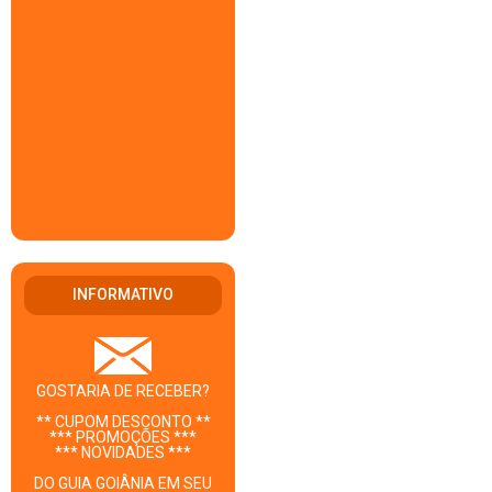
INFORMATIVO
GOSTARIA DE RECEBER?
** CUPOM DESCONTO **
*** PROMOÇÕES ***
*** NOVIDADES ***
DO GUIA GOIÂNIA EM SEU