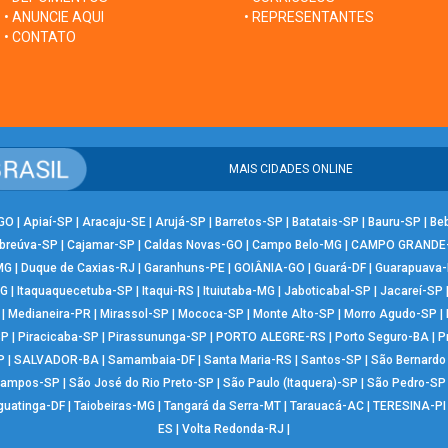
• ANUNCIE AQUI
• REPRESENTANTES
• CONTATO
MAIS CIDADES ONLINE
-GO
|
Apiaí-SP
|
Aracaju-SE
|
Arujá-SP
|
Barretos-SP
|
Batatais-SP
|
Bauru-SP
|
Be
breúva-SP
|
Cajamar-SP
|
Caldas Novas-GO
|
Campo Belo-MG
|
CAMPO GRANDE
MG
|
Duque de Caxias-RJ
|
Garanhuns-PE
|
GOIÂNIA-GO
|
Guará-DF
|
Guarapuava
MG
|
Itaquaquecetuba-SP
|
Itaqui-RS
|
Ituiutaba-MG
|
Jaboticabal-SP
|
Jacareí-SP
|
Medianeira-PR
|
Mirassol-SP
|
Mococa-SP
|
Monte Alto-SP
|
Morro Agudo-SP
|
SP
|
Piracicaba-SP
|
Pirassununga-SP
|
PORTO ALEGRE-RS
|
Porto Seguro-BA
|
P
P
|
SALVADOR-BA
|
Samambaia-DF
|
Santa Maria-RS
|
Santos-SP
|
São Bernard
Campos-SP
|
São José do Rio Preto-SP
|
São Paulo (Itaquera)-SP
|
São Pedro-SP
guatinga-DF
|
Taiobeiras-MG
|
Tangará da Serra-MT
|
Tarauacá-AC
|
TERESINA-PI
ES
|
Volta Redonda-RJ
|