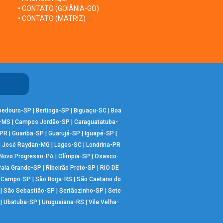
• CONTATO (GOIÂNIA-GO)
• CONTATO (MATRIZ)
bedouro-SP
|
Bertioga-SP
|
Biguaçu-SC
|
Boa
-MS
|
Campos Jordão-SP
|
Caraguatatuba-
-PR
|
Guariba-SP
|
Guarujá-SP
|
Iguapé-SP
|
|
José Raydan-MG
|
Lages-SC
|
Londrina-PR
Novo Progresso-PA
|
Olímpia-SP
|
Osasco-
raia Grande-SP
|
Ribeirão Preto-SP
|
RIO DE
o Campo-SP
|
São Borja-RS
|
São Caetano do
|
São Sebastião-SP
|
Sertãozinho-SP
|
Sete
|
Ubatuba-SP
|
Uruguaiana-RS
|
Vila Velha-