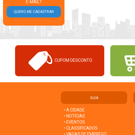
E-MAIL?
CUPOM DESCONTO
GUIA
• A CIDADE
• NOTÍCIAS
• EVENTOS
• CLASSIFICADOS
• VAGAS DE EMPREGO