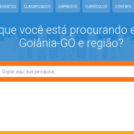
EVENTOS
CLASSIFICADOS
EMPREGOS
CURRÍCULOS
CONTATO
que você está procurando
Goiânia-GO e região?