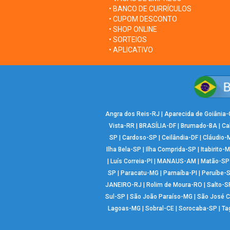
• BANCO DE CURRÍCULOS
• CUPOM DESCONTO
• SHOP ONLINE
• SORTEIOS
• APLICATIVO
Angra dos Reis-RJ
|
Aparecida de Goiânia
Vista-RR
|
BRASÍLIA-DF
|
Brumado-BA
|
Ca
SP
|
Cardoso-SP
|
Ceilândia-DF
|
Cláudio-
Ilha Bela-SP
|
Ilha Comprida-SP
|
Itabirito-
|
Luís Correia-PI
|
MANAUS-AM
|
Matão-SP
SP
|
Paracatu-MG
|
Parnaíba-PI
|
Peruíbe-
JANEIRO-RJ
|
Rolim de Moura-RO
|
Salto-S
Sul-SP
|
São João Paraíso-MG
|
São José 
Lagoas-MG
|
Sobral-CE
|
Sorocaba-SP
|
Ta