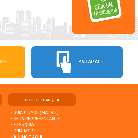
ÕES
BAIXAR APP
GRUPO E FRANQUIA
• GUIA CIDADE (MATRIZ)
• SEJA REPRESENTANTE
• FRANQUIA
• GUIA MOBILE
• ANUNCIE AQUI