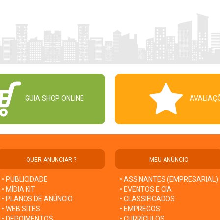
GUIA SHOP ONLINE
AVALIAÇ
QUER ANUNCIAR ?
MEU ANÚNCIO
• PUBLICIDADE
• ASSINANTES (EMPRESARIAL)
• MÍDIA KIT
• EVENTOS E CIA
• PLANOS DE ANÚNCIO
• CLASSIFICADOS
• WEB SITES
• EMPREGOS
• DEPOIMENTOS
• CURRÍCULOS