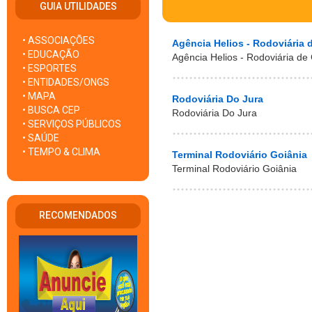
GUIA UTILIDADES
• ASSOCIAÇÕES
Agência Helios - Rodoviária 
• EDUCAÇÃO
Agência Helios - Rodoviária de
• ESPORTES
• ENTIDADES/ONGS
• MAPA
Rodoviária Do Jura
• BUSCA CEP
Rodoviária Do Jura
• SERVIÇOS PÚBLICOS
• SAÚDE
• TEMPO & CLIMA
Terminal Rodoviário Goiânia
Terminal Rodoviário Goiânia
RECOMENDADOS