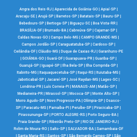
Angra dos Reis-RJ
|
Aparecida de Goiânia-GO
|
Apiaí-SP
|
Aracaju-SE
|
Arujá-SP
|
Barretos-SP
|
Batatais-SP
|
Bauru-SP
|
Bebedouro-SP
|
Bertioga-SP
|
Biguaçu-SC
|
Boa Vista-RR
|
BRASÍLIA-DF
|
Brumado-BA
|
Cabreúva-SP
|
Cajamar-SP
|
Caldas Novas-GO
|
Campo Belo-MG
|
CAMPO GRANDE-MS
|
Campos Jordão-SP
|
Caraguatatuba-SP
|
Cardoso-SP
|
Ceilândia-DF
|
Cláudio-MG
|
Duque de Caxias-RJ
|
Garanhuns-PE
|
GOIÂNIA-GO
|
Guará-DF
|
Guarapuava-PR
|
Guariba-SP
|
Guarujá-SP
|
Iguapé-SP
|
Ilha Bela-SP
|
Ilha Comprida-SP
|
Itabirito-MG
|
Itaquaquecetuba-SP
|
Itaqui-RS
|
Ituiutaba-MG
|
Jaboticabal-SP
|
Jacareí-SP
|
José Raydan-MG
|
Lages-SC
|
Londrina-PR
|
Luís Correia-PI
|
MANAUS-AM
|
Matão-SP
|
Medianeira-PR
|
Mirassol-SP
|
Mococa-SP
|
Monte Alto-SP
|
Morro Agudo-SP
|
Novo Progresso-PA
|
Olímpia-SP
|
Osasco-
SP
|
Paracatu-MG
|
Parnaíba-PI
|
Peruíbe-SP
|
Piracicaba-SP
|
Pirassununga-SP
|
PORTO ALEGRE-RS
|
Porto Seguro-BA
|
Praia Grande-SP
|
Ribeirão Preto-SP
|
RIO DE JANEIRO-RJ
|
Rolim de Moura-RO
|
Salto-SP
|
SALVADOR-BA
|
Samambaia-DF
|
Santa Maria-RS
|
Santos-SP
|
São Bernardo Campo-SP
|
São