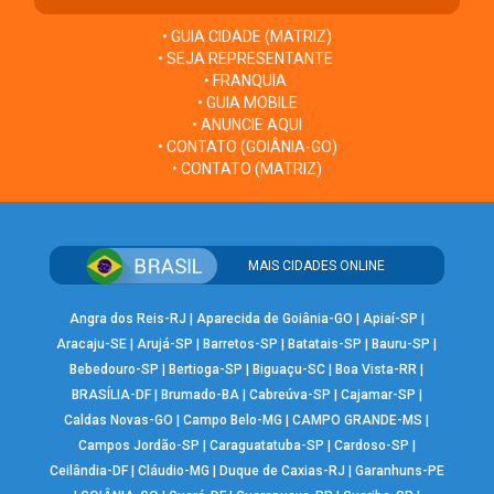
• GUIA CIDADE (MATRIZ)
• SEJA REPRESENTANTE
• FRANQUIA
• GUIA MOBILE
• ANUNCIE AQUI
• CONTATO (GOIÂNIA-GO)
• CONTATO (MATRIZ)
MAIS CIDADES ONLINE
Angra dos Reis-RJ
|
Aparecida de Goiânia-GO
|
Apiaí-SP
|
Aracaju-SE
|
Arujá-SP
|
Barretos-SP
|
Batatais-SP
|
Bauru-SP
|
Bebedouro-SP
|
Bertioga-SP
|
Biguaçu-SC
|
Boa Vista-RR
|
BRASÍLIA-DF
|
Brumado-BA
|
Cabreúva-SP
|
Cajamar-SP
|
Caldas Novas-GO
|
Campo Belo-MG
|
CAMPO GRANDE-MS
|
Campos Jordão-SP
|
Caraguatatuba-SP
|
Cardoso-SP
|
Ceilândia-DF
|
Cláudio-MG
|
Duque de Caxias-RJ
|
Garanhuns-PE