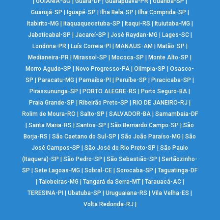
|
GOIÂNIA-GO
|
Guará-DF
|
Guarapuava-PR
|
Guariba-SP
|
Guarujá-SP
|
Iguapé-SP
|
Ilha Bela-SP
|
Ilha Comprida-SP
|
Itabirito-MG
|
Itaquaquecetuba-SP
|
Itaqui-RS
|
Ituiutaba-MG
|
Jaboticabal-SP
|
Jacareí-SP
|
José Raydan-MG
|
Lages-SC
|
Londrina-PR
|
Luís Correia-PI
|
MANAUS-AM
|
Matão-SP
|
Medianeira-PR
|
Mirassol-SP
|
Mococa-SP
|
Monte Alto-SP
|
Morro Agudo-SP
|
Novo Progresso-PA
|
Olímpia-SP
|
Osasco-
SP
|
Paracatu-MG
|
Parnaíba-PI
|
Peruíbe-SP
|
Piracicaba-SP
|
Pirassununga-SP
|
PORTO ALEGRE-RS
|
Porto Seguro-BA
|
Praia Grande-SP
|
Ribeirão Preto-SP
|
RIO DE JANEIRO-RJ
|
Rolim de Moura-RO
|
Salto-SP
|
SALVADOR-BA
|
Samambaia-DF
|
Santa Maria-RS
|
Santos-SP
|
São Bernardo Campo-SP
|
São
Borja-RS
|
São Caetano do Sul-SP
|
São João Paraíso-MG
|
São
José Campos-SP
|
São José do Rio Preto-SP
|
São Paulo
(Itaquera)-SP
|
São Pedro-SP
|
São Sebastião-SP
|
Sertãozinho-
SP
|
Sete Lagoas-MG
|
Sobral-CE
|
Sorocaba-SP
|
Taguatinga-DF
|
Taiobeiras-MG
|
Tangará da Serra-MT
|
Tarauacá-AC
|
TERESINA-PI
|
Ubatuba-SP
|
Uruguaiana-RS
|
Vila Velha-ES
|
Volta Redonda-RJ
|