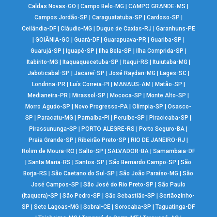
Caldas Novas-GO
|
Campo Belo-MG
|
CAMPO GRANDE-MS
|
Campos Jordão-SP
|
Caraguatatuba-SP
|
Cardoso-SP
|
Ceilândia-DF
|
Cláudio-MG
|
Duque de Caxias-RJ
|
Garanhuns-PE
|
GOIÂNIA-GO
|
Guará-DF
|
Guarapuava-PR
|
Guariba-SP
|
Guarujá-SP
|
Iguapé-SP
|
Ilha Bela-SP
|
Ilha Comprida-SP
|
Itabirito-MG
|
Itaquaquecetuba-SP
|
Itaqui-RS
|
Ituiutaba-MG
|
Jaboticabal-SP
|
Jacareí-SP
|
José Raydan-MG
|
Lages-SC
|
Londrina-PR
|
Luís Correia-PI
|
MANAUS-AM
|
Matão-SP
|
Medianeira-PR
|
Mirassol-SP
|
Mococa-SP
|
Monte Alto-SP
|
Morro Agudo-SP
|
Novo Progresso-PA
|
Olímpia-SP
|
Osasco-
SP
|
Paracatu-MG
|
Parnaíba-PI
|
Peruíbe-SP
|
Piracicaba-SP
|
Pirassununga-SP
|
PORTO ALEGRE-RS
|
Porto Seguro-BA
|
Praia Grande-SP
|
Ribeirão Preto-SP
|
RIO DE JANEIRO-RJ
|
Rolim de Moura-RO
|
Salto-SP
|
SALVADOR-BA
|
Samambaia-DF
|
Santa Maria-RS
|
Santos-SP
|
São Bernardo Campo-SP
|
São
Borja-RS
|
São Caetano do Sul-SP
|
São João Paraíso-MG
|
São
José Campos-SP
|
São José do Rio Preto-SP
|
São Paulo
(Itaquera)-SP
|
São Pedro-SP
|
São Sebastião-SP
|
Sertãozinho-
SP
|
Sete Lagoas-MG
|
Sobral-CE
|
Sorocaba-SP
|
Taguatinga-DF