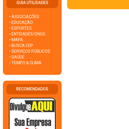
GUIA UTILIDADES
• ASSOCIAÇÕES
• EDUCAÇÃO
• ESPORTES
• ENTIDADES/ONGS
• MAPA
• BUSCA CEP
• SERVIÇOS PÚBLICOS
• SAÚDE
• TEMPO & CLIMA
RECOMENDADOS