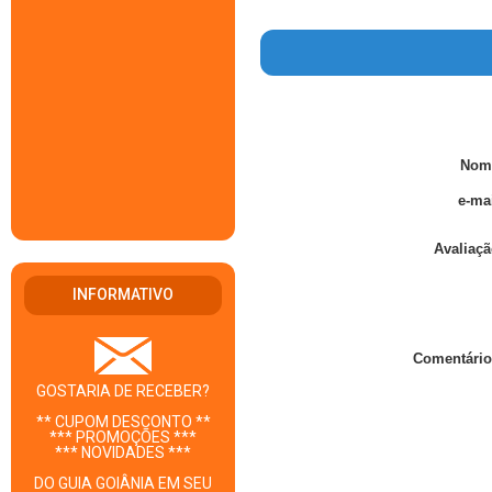
Nom
e-mai
Avaliaçã
INFORMATIVO
Comentário
GOSTARIA DE RECEBER?
** CUPOM DESCONTO **
*** PROMOÇÕES ***
*** NOVIDADES ***
DO GUIA GOIÂNIA EM SEU