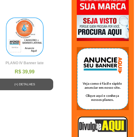
PLANO IV Banner late
R$ 39,99
(+) DETALHES