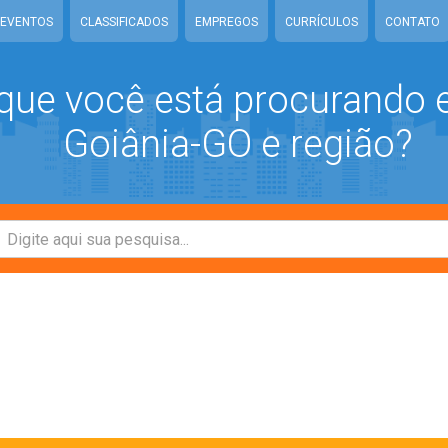
EVENTOS
CLASSIFICADOS
EMPREGOS
CURRÍCULOS
CONTATO
que você está procurando
Goiânia-GO e região?