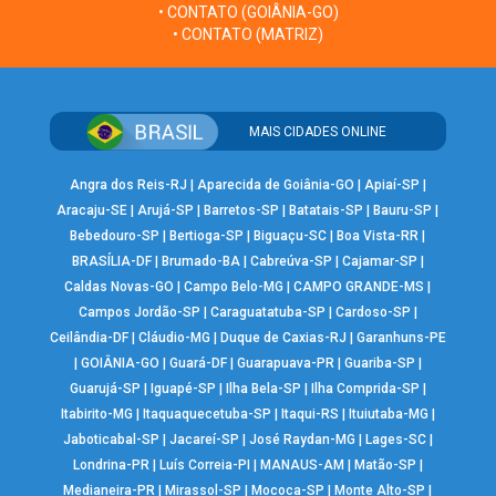
• CONTATO (GOIÂNIA-GO)
• CONTATO (MATRIZ)
MAIS CIDADES ONLINE
Angra dos Reis-RJ
|
Aparecida de Goiânia-GO
|
Apiaí-SP
|
Aracaju-SE
|
Arujá-SP
|
Barretos-SP
|
Batatais-SP
|
Bauru-SP
|
Bebedouro-SP
|
Bertioga-SP
|
Biguaçu-SC
|
Boa Vista-RR
|
BRASÍLIA-DF
|
Brumado-BA
|
Cabreúva-SP
|
Cajamar-SP
|
Caldas Novas-GO
|
Campo Belo-MG
|
CAMPO GRANDE-MS
|
Campos Jordão-SP
|
Caraguatatuba-SP
|
Cardoso-SP
|
Ceilândia-DF
|
Cláudio-MG
|
Duque de Caxias-RJ
|
Garanhuns-PE
|
GOIÂNIA-GO
|
Guará-DF
|
Guarapuava-PR
|
Guariba-SP
|
Guarujá-SP
|
Iguapé-SP
|
Ilha Bela-SP
|
Ilha Comprida-SP
|
Itabirito-MG
|
Itaquaquecetuba-SP
|
Itaqui-RS
|
Ituiutaba-MG
|
Jaboticabal-SP
|
Jacareí-SP
|
José Raydan-MG
|
Lages-SC
|
Londrina-PR
|
Luís Correia-PI
|
MANAUS-AM
|
Matão-SP
|
Medianeira-PR
|
Mirassol-SP
|
Mococa-SP
|
Monte Alto-SP
|