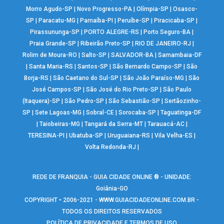
Morro Agudo-SP
|
Novo Progresso-PA
|
Olímpia-SP
|
Osasco-
SP
|
Paracatu-MG
|
Parnaíba-PI
|
Peruíbe-SP
|
Piracicaba-SP
|
Pirassununga-SP
|
PORTO ALEGRE-RS
|
Porto Seguro-BA
|
Praia Grande-SP
|
Ribeirão Preto-SP
|
RIO DE JANEIRO-RJ
|
Rolim de Moura-RO
|
Salto-SP
|
SALVADOR-BA
|
Samambaia-DF
|
Santa Maria-RS
|
Santos-SP
|
São Bernardo Campo-SP
|
São
Borja-RS
|
São Caetano do Sul-SP
|
São João Paraíso-MG
|
São
José Campos-SP
|
São José do Rio Preto-SP
|
São Paulo
(Itaquera)-SP
|
São Pedro-SP
|
São Sebastião-SP
|
Sertãozinho-
SP
|
Sete Lagoas-MG
|
Sobral-CE
|
Sorocaba-SP
|
Taguatinga-DF
|
Taiobeiras-MG
|
Tangará da Serra-MT
|
Tarauacá-AC
|
TERESINA-PI
|
Ubatuba-SP
|
Uruguaiana-RS
|
Vila Velha-ES
|
Volta Redonda-RJ
|
REDE DE FRANQUIA - GUIA CIDADE ONLINE ® - UNIDADE:
Goiânia-GO
COPYRIGHT • 2006-2021 -
WWW.GUIACIDADEONLINE.COM.BR
-
TODOS OS DIREITOS RESERVADOS
POLÍTICA DE PRIVACIDADE E TERMOS DE USO