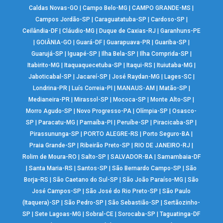
Caldas Novas-GO
|
Campo Belo-MG
|
CAMPO GRANDE-MS
|
Campos Jordão-SP
|
Caraguatatuba-SP
|
Cardoso-SP
|
Ceilândia-DF
|
Cláudio-MG
|
Duque de Caxias-RJ
|
Garanhuns-PE
|
GOIÂNIA-GO
|
Guará-DF
|
Guarapuava-PR
|
Guariba-SP
|
Guarujá-SP
|
Iguapé-SP
|
Ilha Bela-SP
|
Ilha Comprida-SP
|
Itabirito-MG
|
Itaquaquecetuba-SP
|
Itaqui-RS
|
Ituiutaba-MG
|
Jaboticabal-SP
|
Jacareí-SP
|
José Raydan-MG
|
Lages-SC
|
Londrina-PR
|
Luís Correia-PI
|
MANAUS-AM
|
Matão-SP
|
Medianeira-PR
|
Mirassol-SP
|
Mococa-SP
|
Monte Alto-SP
|
Morro Agudo-SP
|
Novo Progresso-PA
|
Olímpia-SP
|
Osasco-
SP
|
Paracatu-MG
|
Parnaíba-PI
|
Peruíbe-SP
|
Piracicaba-SP
|
Pirassununga-SP
|
PORTO ALEGRE-RS
|
Porto Seguro-BA
|
Praia Grande-SP
|
Ribeirão Preto-SP
|
RIO DE JANEIRO-RJ
|
Rolim de Moura-RO
|
Salto-SP
|
SALVADOR-BA
|
Samambaia-DF
|
Santa Maria-RS
|
Santos-SP
|
São Bernardo Campo-SP
|
São
Borja-RS
|
São Caetano do Sul-SP
|
São João Paraíso-MG
|
São
José Campos-SP
|
São José do Rio Preto-SP
|
São Paulo
(Itaquera)-SP
|
São Pedro-SP
|
São Sebastião-SP
|
Sertãozinho-
SP
|
Sete Lagoas-MG
|
Sobral-CE
|
Sorocaba-SP
|
Taguatinga-DF