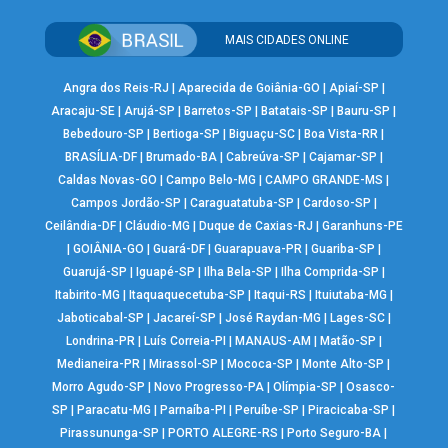
MAIS CIDADES ONLINE
Angra dos Reis-RJ
|
Aparecida de Goiânia-GO
|
Apiaí-SP
|
Aracaju-SE
|
Arujá-SP
|
Barretos-SP
|
Batatais-SP
|
Bauru-SP
|
Bebedouro-SP
|
Bertioga-SP
|
Biguaçu-SC
|
Boa Vista-RR
|
BRASÍLIA-DF
|
Brumado-BA
|
Cabreúva-SP
|
Cajamar-SP
|
Caldas Novas-GO
|
Campo Belo-MG
|
CAMPO GRANDE-MS
|
Campos Jordão-SP
|
Caraguatatuba-SP
|
Cardoso-SP
|
Ceilândia-DF
|
Cláudio-MG
|
Duque de Caxias-RJ
|
Garanhuns-PE
|
GOIÂNIA-GO
|
Guará-DF
|
Guarapuava-PR
|
Guariba-SP
|
Guarujá-SP
|
Iguapé-SP
|
Ilha Bela-SP
|
Ilha Comprida-SP
|
Itabirito-MG
|
Itaquaquecetuba-SP
|
Itaqui-RS
|
Ituiutaba-MG
|
Jaboticabal-SP
|
Jacareí-SP
|
José Raydan-MG
|
Lages-SC
|
Londrina-PR
|
Luís Correia-PI
|
MANAUS-AM
|
Matão-SP
|
Medianeira-PR
|
Mirassol-SP
|
Mococa-SP
|
Monte Alto-SP
|
Morro Agudo-SP
|
Novo Progresso-PA
|
Olímpia-SP
|
Osasco-
SP
|
Paracatu-MG
|
Parnaíba-PI
|
Peruíbe-SP
|
Piracicaba-SP
|
Pirassununga-SP
|
PORTO ALEGRE-RS
|
Porto Seguro-BA
|