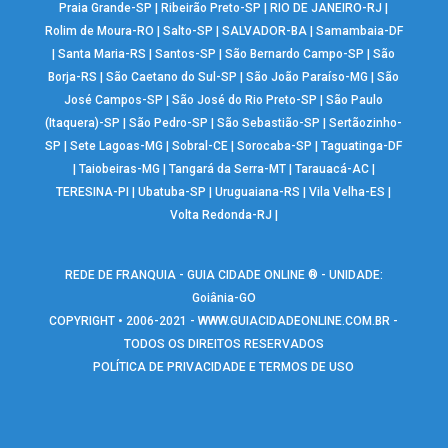
Praia Grande-SP
|
Ribeirão Preto-SP
|
RIO DE JANEIRO-RJ
|
Rolim de Moura-RO
|
Salto-SP
|
SALVADOR-BA
|
Samambaia-DF
|
Santa Maria-RS
|
Santos-SP
|
São Bernardo Campo-SP
|
São
Borja-RS
|
São Caetano do Sul-SP
|
São João Paraíso-MG
|
São
José Campos-SP
|
São José do Rio Preto-SP
|
São Paulo
(Itaquera)-SP
|
São Pedro-SP
|
São Sebastião-SP
|
Sertãozinho-
SP
|
Sete Lagoas-MG
|
Sobral-CE
|
Sorocaba-SP
|
Taguatinga-DF
|
Taiobeiras-MG
|
Tangará da Serra-MT
|
Tarauacá-AC
|
TERESINA-PI
|
Ubatuba-SP
|
Uruguaiana-RS
|
Vila Velha-ES
|
Volta Redonda-RJ
|
REDE DE FRANQUIA - GUIA CIDADE ONLINE ® - UNIDADE:
Goiânia-GO
COPYRIGHT • 2006-2021 -
WWW.GUIACIDADEONLINE.COM.BR
-
TODOS OS DIREITOS RESERVADOS
POLÍTICA DE PRIVACIDADE E TERMOS DE USO