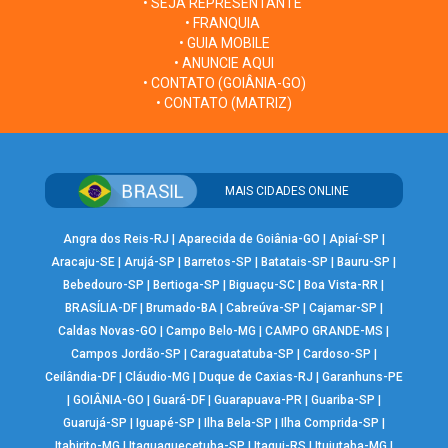
• SEJA REPRESENTANTE
• FRANQUIA
• GUIA MOBILE
• ANUNCIE AQUI
• CONTATO (GOIÂNIA-GO)
• CONTATO (MATRIZ)
MAIS CIDADES ONLINE
Angra dos Reis-RJ
|
Aparecida de Goiânia-GO
|
Apiaí-SP
|
Aracaju-SE
|
Arujá-SP
|
Barretos-SP
|
Batatais-SP
|
Bauru-SP
|
Bebedouro-SP
|
Bertioga-SP
|
Biguaçu-SC
|
Boa Vista-RR
|
BRASÍLIA-DF
|
Brumado-BA
|
Cabreúva-SP
|
Cajamar-SP
|
Caldas Novas-GO
|
Campo Belo-MG
|
CAMPO GRANDE-MS
|
Campos Jordão-SP
|
Caraguatatuba-SP
|
Cardoso-SP
|
Ceilândia-DF
|
Cláudio-MG
|
Duque de Caxias-RJ
|
Garanhuns-PE
|
GOIÂNIA-GO
|
Guará-DF
|
Guarapuava-PR
|
Guariba-SP
|
Guarujá-SP
|
Iguapé-SP
|
Ilha Bela-SP
|
Ilha Comprida-SP
|
Itabirito-MG
|
Itaquaquecetuba-SP
|
Itaqui-RS
|
Ituiutaba-MG
|