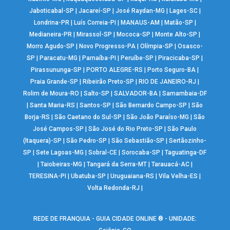
Jaboticabal-SP
|
Jacareí-SP
|
José Raydan-MG
|
Lages-SC
|
Londrina-PR
|
Luís Correia-PI
|
MANAUS-AM
|
Matão-SP
|
Medianeira-PR
|
Mirassol-SP
|
Mococa-SP
|
Monte Alto-SP
|
Morro Agudo-SP
|
Novo Progresso-PA
|
Olímpia-SP
|
Osasco-
SP
|
Paracatu-MG
|
Parnaíba-PI
|
Peruíbe-SP
|
Piracicaba-SP
|
Pirassununga-SP
|
PORTO ALEGRE-RS
|
Porto Seguro-BA
|
Praia Grande-SP
|
Ribeirão Preto-SP
|
RIO DE JANEIRO-RJ
|
Rolim de Moura-RO
|
Salto-SP
|
SALVADOR-BA
|
Samambaia-DF
|
Santa Maria-RS
|
Santos-SP
|
São Bernardo Campo-SP
|
São
Borja-RS
|
São Caetano do Sul-SP
|
São João Paraíso-MG
|
São
José Campos-SP
|
São José do Rio Preto-SP
|
São Paulo
(Itaquera)-SP
|
São Pedro-SP
|
São Sebastião-SP
|
Sertãozinho-
SP
|
Sete Lagoas-MG
|
Sobral-CE
|
Sorocaba-SP
|
Taguatinga-DF
|
Taiobeiras-MG
|
Tangará da Serra-MT
|
Tarauacá-AC
|
TERESINA-PI
|
Ubatuba-SP
|
Uruguaiana-RS
|
Vila Velha-ES
|
Volta Redonda-RJ
|
REDE DE FRANQUIA - GUIA CIDADE ONLINE ® - UNIDADE: